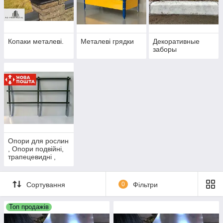
Копаки металеві.
Металеві грядки
Декоративные
заборы
Опори для рослин
, Опори подвійні,
трапецевидні ,
кутові, лінійні,
Опори для
парника.
Сортування
0
Фільтри
Топ продажів