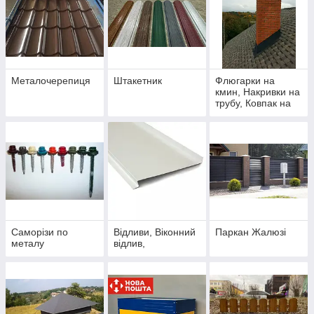
Металочерепиця
Штакетник
Флюгарки на
кмин, Накривки на
трубу, Ковпак на
вентилял
Саморізи по
Відливи, Віконний
Паркан Жалюзі
металу
відлив,