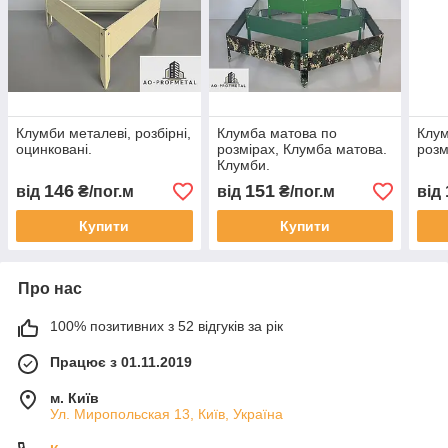
Клумби металеві, розбірні,
Клумба матова по
Клум
оцинковані.
розмірах, Клумба матова.
розм
Клумби.
146
151
від
₴/пог.м
від
₴/пог.м
від
Купити
Купити
Про нас
100% позитивних з 52 відгуків за рік
Працює з 01.11.2019
м. Київ
Ул. Миропольская 13, Київ, Україна