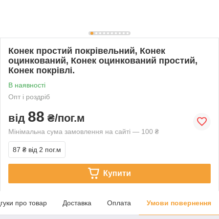
Конек простий покрівельний, Конек
оцинкований, Конек оцинкований простий,
Конек покрівлі.
В наявності
Опт і роздріб
88
від
₴/пог.м
Мінімальна сума замовлення на сайті — 100 ₴
87 ₴
від 2 пог.м
Купити
дгуки про товар
Доставка
Оплата
Умови повернення