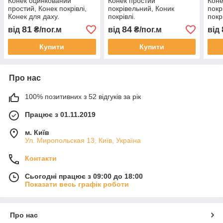
Конек оцинкований
Конек простий
Коне
простий, Конек покрівлі,
покрівельний, Коник
покр
Конек для даху.
покрівлі.
покрі
81
84
від
₴/пог.м
від
₴/пог.м
від
Купити
Купити
Про нас
100% позитивних з 52 відгуків за рік
Працює з 01.11.2019
м. Київ
Ул. Миропольская 13, Київ, Україна
Контакти
Сьогодні працює з 09:00 до 18:00
Показати весь графік роботи
Про нас