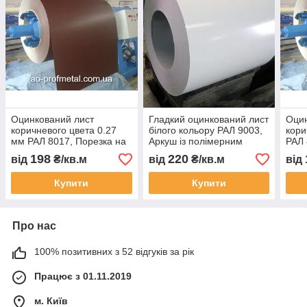
Оцинкований лист
Гладкий оцинкований лист
Оцин
коричневого цвета 0.27
білого кольору РАЛ 9003,
кори
мм РАЛ 8017, Порезка на
Аркуш із полімерним
РАЛ 
полосы.
покриттям РАЛ 9003.
поло
198
220
від
₴/кв.м
від
₴/кв.м
від
Купити
Купити
Про нас
100% позитивних з 52 відгуків за рік
Працює з 01.11.2019
м. Київ