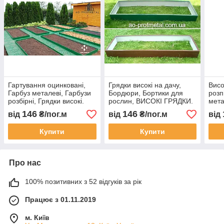
Гартування оцинковані,
Грядки високі на дачу,
Висо
Гарбуз металеві, Гарбузи
Бордюри, Бортики для
розп
розбірні, Грядки високі.
рослин, ВИСОКІ ГРЯДКИ.
мета
146
146
від
₴/пог.м
від
₴/пог.м
від
Купити
Купити
Про нас
100% позитивних з 52 відгуків за рік
Працює з 01.11.2019
м. Київ