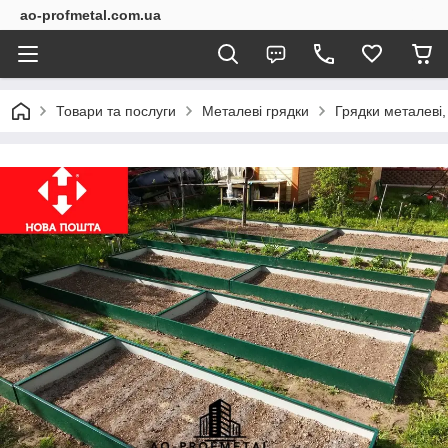
ao-profmetal.com.ua
Товари та послуги
Металеві грядки
Грядки металеві,