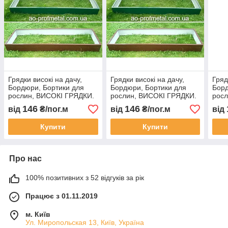
Грядки високі на дачу,
Грядки високі на дачу,
Гряд
Бордюри, Бортики для
Бордюри, Бортики для
Борд
рослин, ВИСОКІ ГРЯДКИ.
рослин, ВИСОКІ ГРЯДКИ.
росл
146
146
від
₴/пог.м
від
₴/пог.м
від
Купити
Купити
Про нас
100% позитивних з 52 відгуків за рік
Працює з 01.11.2019
м. Київ
Ул. Миропольская 13, Київ, Україна