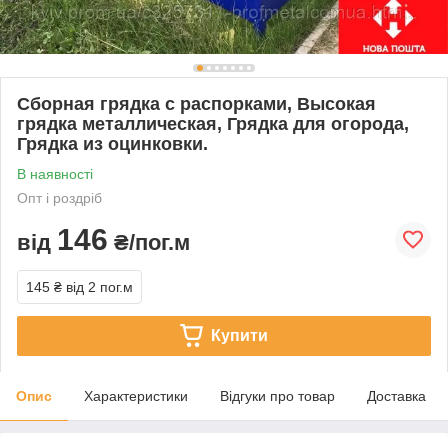
Сборная грядка с распорками, Высокая
грядка металлическая, Грядка для огорода,
Грядка из оцинковки.
В наявності
Опт і роздріб
146
від
₴/пог.м
145 ₴
від 2 пог.м
Купити
Опис
Характеристики
Відгуки про товар
Доставка