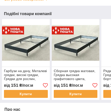
Подібні товари компанії
Гарбузи на дачу, Металеві
Сборная грядка матовая,
Рядк
грядки, високі грядки,
Грядка высокая
Гряд
Грядки для рослин,
графитового цвета,
борт
Грядки та бордюри.
Грядка металлическая.
огор
151
151
від
₴/пог.м
від
₴/пог.м
від
Купити
Купити
Про нас