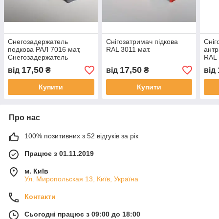
Снегозадержатель
Снігозатримач підкова
Сніг
подкова РАЛ 7016 мат,
RAL 3011 мат.
антр
Снегозадержатель
RAL 
подкова антрацитового
Сніг
17,50
17,50
від
₴
від
₴
від
цвета, Снегорез,
підк
Снегоупор.
Купити
Купити
Про нас
100% позитивних з 52 відгуків за рік
Працює з 01.11.2019
м. Київ
Ул. Миропольская 13, Київ, Україна
Контакти
Сьогодні працює з 09:00 до 18:00