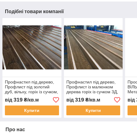
Подібні товари компанії
Профнастил під дерево,
Профнастил під дерево,
Проф
Профлист під золотий
Профлист із малюнком
ВІЛЬ
дуб, вільху, горіх із сучком,
дерева горіх із сучком 3Д,
Мета
Металопрофіль із
Металопрофіль під
мал
319
319
від
₴/кв.м
від
₴/кв.м
від
малюнком під дерево.
дерево горіх із сучком 3Д
Проф
Купити
Купити
Про нас