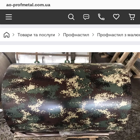
ao-profmetal.com.ua
Товари та послуги
Профнастил
Профнастил з малю