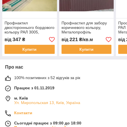
Профнактил
Профнастил для забору
Проф
двостороннього бордового
коричневого кольору,
РАЛ 
кольору РАЛ 3005,
Металопрофіль
Мета
Профліс двосторонній
коричневий РАЛ 8017,
кори
347
221
від
₴
від
₴/кв.м
від
колір стигла вишня РАЛ
Профліс забірний RAL
мато
3005.
8017.
8017
Купити
Купити
Про нас
100% позитивних з 52 відгуків за рік
Працює з 01.11.2019
м. Київ
Ул. Миропольская 13, Київ, Україна
Контакти
Сьогодні працює з 09:00 до 18:00