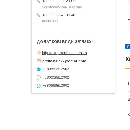
+380 (66) 981-29-02
Т
Vodafone/Viber/Telegram
П
+380 (98) 243-80-48
Д
КиевСтар
Т
http://ao-profmetal.com.ua
Х
profmetal777@gmail.com
+380669812902
+380669812902
+380669812902
В
К
П