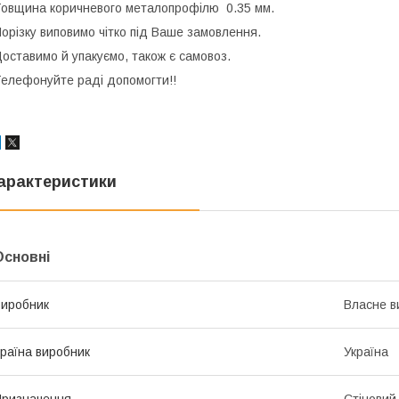
овщина коричневого металопрофілю 0.35 мм.
орізку виповимо чітко під Ваше замовлення.
оставимо й упакуємо, також є самовоз.
елефонуйте раді допомогти!!
арактеристики
Основні
иробник
Власне в
раїна виробник
Україна
ризначення
Стіновий