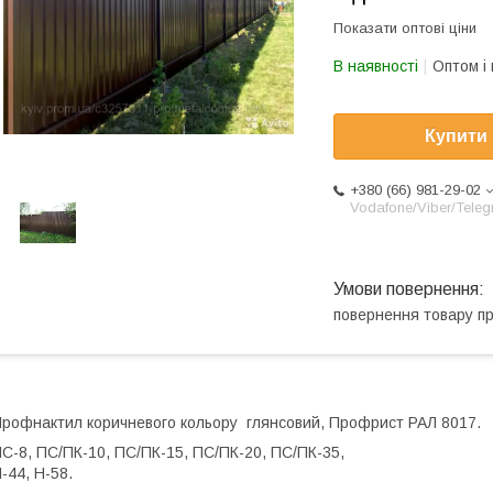
Показати оптові ціни
В наявності
Оптом і 
Купити
+380 (66) 981-29-02
Vodafone/Viber/Tele
повернення товару п
рофнактил коричневого кольору глянсовий, Профрист РАЛ 8017.
С-8, ПС/ПК-10, ПС/ПК-15, ПС/ПК-20, ПС/ПК-35,
-44, Н-58.