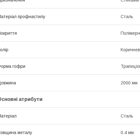
атеріал профнастилу
Сталь
окриття
Полімер
олір
Коричне
Форма гофри
Трапеціє
Довжина
2000 мм
Основні атрибути
атеріал
Сталь
овщина металу
0.4 мм